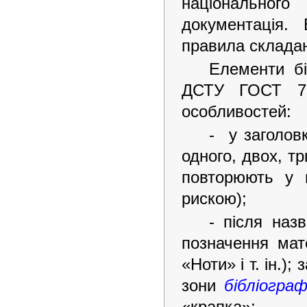
національног
документація. 
правила складан
Елементи бі
ДСТУ ГОСТ 7.
особливостей:
- у заголов
одного, двох, тр
повторюють у в
рискою);
- після наз
позначення мат
«Ноти» і т. ін.);
зони
бібліограф
«крапка»;