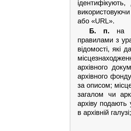
ідентифікують,
використовуючи
або «URL».
Б. п.
на ар
правилами з ур
відомості, які 
місцезнаходженн
архівного доку
архівного фонду
за описом; місц
загалом чи арк
архіву подають 
в архівній галу