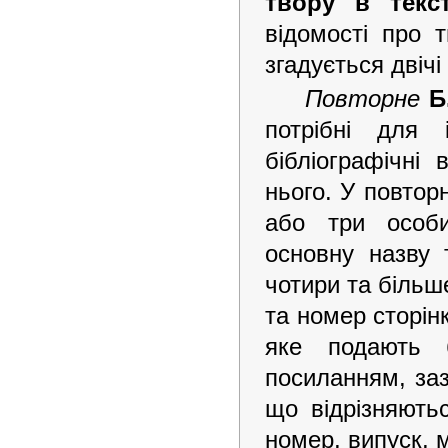
твору в текст
відомості про 
згадується двічі
Повторне
Б
потрібні для 
бібліографічні
нього. У повто
або три особи
основну назву 
чотири та більш
та номер сторін
яке подають б
посиланням, заз
що відрізняють
номер, випуск, м