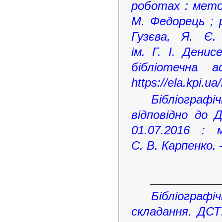
роботах : метод
М. Федорець ; р
Гузєва, Я. Є.
ім. Г. І. Денис
бібліотечна 
https://ela.kpi.
Бібліограф
відповідно до 
01.07.2016 : 
С. В. Карпенко. 
___________
Бібліограф
складання. ДСТУ