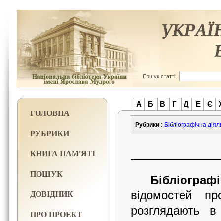
Пошук статті
А
Б
В
Г
Д
Е
Є
ГОЛОВНА
Рубрики
:
Бібліографічна діял
РУБРИКИ
КНИГА ПАМ'ЯТІ
ПОШУК
Бібліогра
ДОВІДНИК
відомостей пр
розглядають в 
ПРО ПРОЕКТ