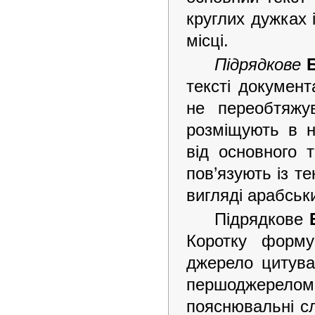
круглих дужках 
місці.
Підрядкове
тексті докумен
не переобтяжу
розміщують в н
від основного 
пов’язують із т
вигляді арабськ
Підрядкове
Коротку форму
джерело цитува
першоджерелом
пояснювальні сл