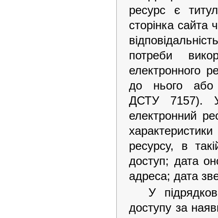
ресурс є титу
сторінка сайта ч
відповідальніст
потреби вико
електронного ре
до нього або 
ДСТУ 7157). У
електронний ре
характеристик
ресурсу, в такі
доступ; дата о
адреса; дата зв
У підрядк
доступу за наяв