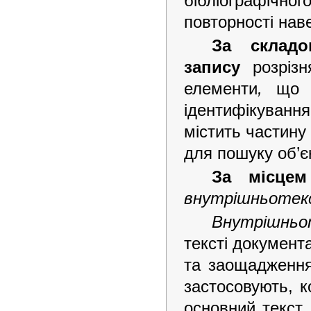
бібліографічн
повторності наве
За складо
запису
розріз
елементи
,
що 
ідентифікуванн
містить частину
для пошуку об’є
За місцем
внутрішньотекс
Внутрішнь
тексті документ
та заощадження
застосовують, к
основний текст 