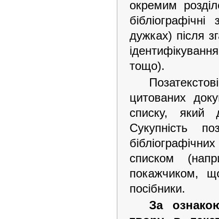
окремим розділ
бібліографічні
дужках) після з
ідентифікування
тощо).
Позатекстові
цитованих докум
списку, який
Сукупність по
бібліографічн
списком (напр
покажчиком, що
посібники.
За ознако