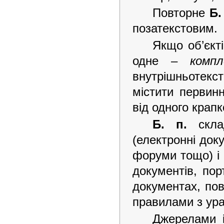
Повторне
Б.
позатекстовим.
Якщо об’єкті
одне –
компл
внутрішньотекс
містити первин
від одного крап
Б. п.
склад
(електронні док
форуми тощо) і 
документів, пор
документах, по
правилами з ур
Джерелами 