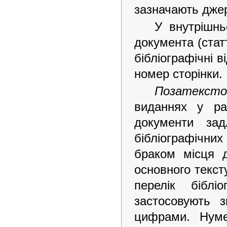
зазначають джер
У внутрішн
документа (стат
бібліографічні 
номер сторінки.
Позатекст
виданнях у ра
документи зад
бібліографічних
браком місця д
основного текст
перелік біблі
застосовують 
цифрами. Нуме