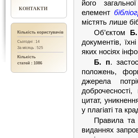
його загально
КОНТАКТИ
елемент
бібліо
містять лише біб
Об’єктом
Б
Кількість користувачів
документів, їхн
Сьогодні : 14
За місяць : 525
яких носіях інфо
Кількість
Б. п
. засто
статей : 1086
положень, фор
джерела потр
доброчесності,
цитат, уникненн
у плагіаті та кр
Правила та
виданнях запро