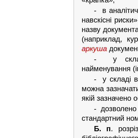
- в аналітич
навскісні риски
назву документ
(наприклад, ку
аркуша
документ
- у склад
найменування (і
- у складі 
можна зазначати
якій зазначено о
- дозволено
стандартний ном
Б. п
. розр