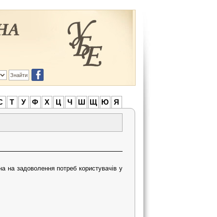
С
Т
У
Ф
Х
Ц
Ч
Ш
Щ
Ю
Я
на на задоволення потреб користувачів у