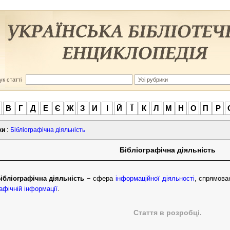
к статті
В
Г
Д
Е
Є
Ж
З
И
І
Й
Ї
К
Л
М
Н
О
П
Р
ки
:
Бібліографічна діяльність
Бібліографічна діяльність
ібліографічна діяльність
− сфера
інформаційної діяльності
, спрямова
рафічній
інформації
.
Стаття в розробці.