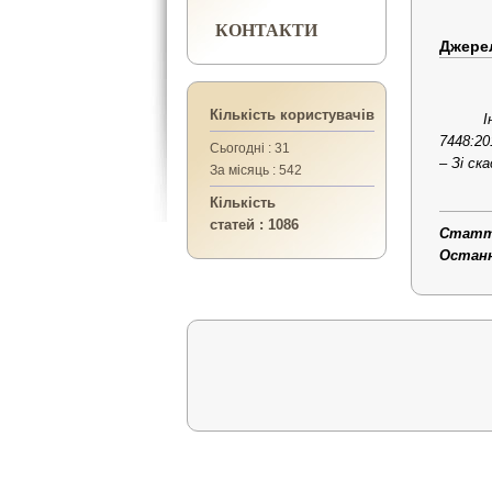
КОНТАКТИ
Джере
Кількість користувачів
І
7448:20
Сьогодні : 31
– Зі ск
За місяць : 542
Кількість
статей : 1086
Статтю
Останні