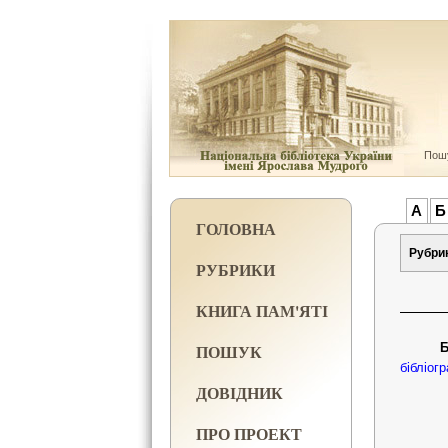
Пошу
А
Б
ГОЛОВНА
Рубри
РУБРИКИ
КНИГА ПАМ'ЯТІ
ПОШУК
Б
бібліог
ДОВІДНИК
ПРО ПРОЕКТ