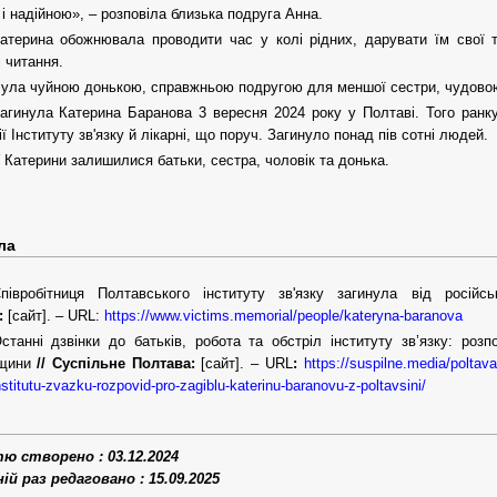
і надійною», – розповіла близька подруга Анна.
атерина обожнювала проводити час у колі рідних, дарувати їм свої те
і читання.
ула чуйною донькою, справжньою подругою для меншої сестри, чудово
агинула Катерина Баранова 3 вересня 2024 року у Полтаві. Того ранку
ії Інституту зв'язку й лікарні, що поруч. Загинуло понад пів сотні людей.
 Катерини залишилися батьки, сестра, чоловік та донька.
ла
півробітниця Полтавського інституту зв'язку загинула від росій
:
[сайт]. – URL:
https://www.victims.memorial/people/kateryna-baranova
станні дзвінки до батьків, робота та обстріл інституту зв’язку: роз
щини
// Суспільне Полтава
:
[сайт]. – URL
:
https://suspilne.media/poltava
institutu-zvazku-rozpovid-pro-zagiblu-katerinu-baranovu-z-poltavsini/
 створено : 03.12.2024
й раз редаговано : 15.09.2025