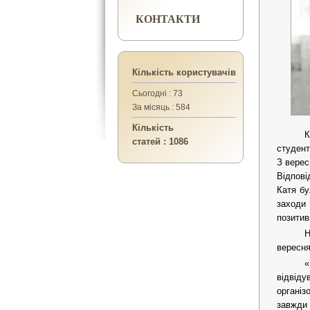
КОНТАКТИ
Кількість користувачів
Сьогодні : 73
За місяць : 584
Кількість
К
статей : 1086
студент
З верес
Відпові
Катя бу
заходи 
позити
Н
вересня
«
відвіду
організ
завжди 