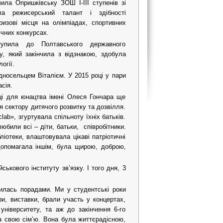
чила Опришківську ЗОШ І-ІІІ ступенів зі
а режисерський талант і здібності
ризові місця на олімпіадах, спортивних
ічних конкурсах.
упила до Полтавського державного
ту, який закінчила з відзнакою, здобула
огії.
дносельцем Віталієм. У 2015 році у пари
сія.
ці для юнацтва імені Олеся Гончара ще
я сектору дитячого розвитку та дозвілля.
ab», згуртувала спільноту їхніх батьків.
юбили всі – діти, батьки, співробітники.
ліотеки, влаштовувала цікаві патріотичні
 допомагала іншім, була щирою, доброю,
ькового інституту звʼязку. І того дня, 3
илась порадами. Ми у студентські роки
три, виставки, брали участь у концертах,
університету, та аж до закінчення 6-го
на свою сімʼю. Вона була життєрадісною,