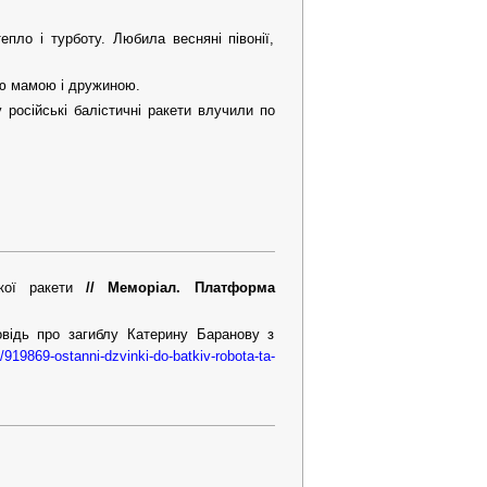
пло і турботу. Любила весняні півонії,
ю мамою і дружиною.
 російські балістичні ракети влучили по
ської ракети
// Меморіал. Платформа
повідь про загиблу Катерину Баранову з
/919869-ostanni-dzvinki-do-batkiv-robota-ta-