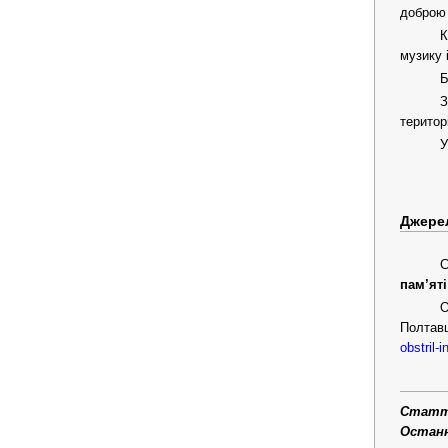
доброю 
К
музику 
Б
З
територ
У
Джере
С
пам’яті
О
Полтав
obstril-
Статтю
Останні