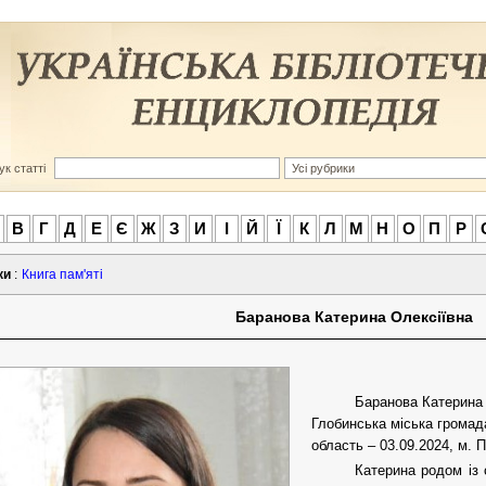
к статті
В
Г
Д
Е
Є
Ж
З
И
І
Й
Ї
К
Л
М
Н
О
П
Р
ки
:
Книга пам'яті
Баранова Катерина Олексіївна
Баранова Катерина 
Глобинська міська громад
область – 03.09.2024, м. П
Катерина родом із 