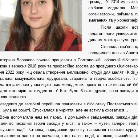
громаді. У 2014-му закін
срібною медаллю. Мал
організаторки, займала п
змаганнях та у хореограф
Після школи вст
педагогічного університе
диплом магістра культурол
Створила сім’ю з о
народилася донька Анаста
атерина Баранова почала працювати в Полтавській обласній бібліоте
кою з вересня 2018 року та професійно зросла до провідного бібліотекар
ня 2022 року ініціювала створення англомовної студії для малят «Kids_cl
дальна, комунікабельна, ерудована, старанна та творча особистість. Її л
ла ініціативною учасницею всіх молодіжних проєктів та активностей біб
для школярів та студентів. У Каті було багато друзів, вона завжди
вною людиною.
езадовго до загибелі перейшла працювати в бібліотеку Полтавського війс
, була на роботі. Спускалася в укриття, але не встигла сховатися…
Вона допомагала нам на парах, з домашніми завданнями, завжди діл
вали всі можливі творчі заходи у місті, а також – музеї, галереї, теа
овували події. Катюша, народивши донечку наприкінці першого курсу 
знаходила час як на навчання, так і на всі події, а також, звичайно, 