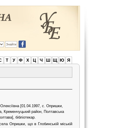
С
Т
У
Ф
Х
Ц
Ч
Ш
Щ
Ю
Я
Олексіївна [01.04.1997, с. Опришки,
а, Кременчуцький район, Полтавська
олтава], бібліотекар.
села Опришки, що в Глобинській міській