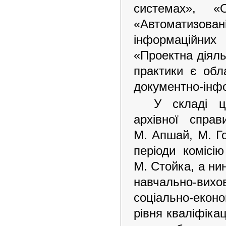
системах», «О
«Автоматизов
інформаційних 
«Проектна діяль
практики є обла
документно-інфо
У складі ци
архівної спра
М. Апшай, М. Го
періоди комісі
М. Стойка, а нин
навчально-вихов
соціально-еконо
рівня кваліфікац