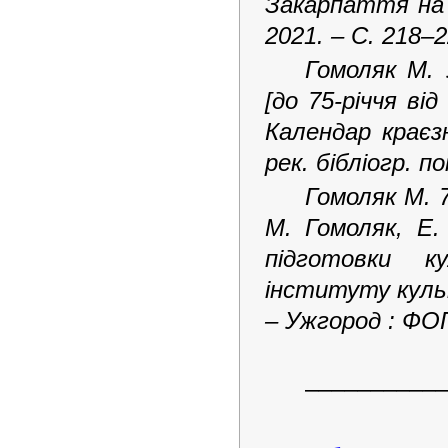
Закарпаття на 2
2021. – С. 218–2
Гомоляк М.
[до 75-річчя від
Календар краєз
рек. бібліогр. п
Гомоляк М. 
М. Гомоляк, Е.
підготовки к
інституту культ
– Ужгород : ФОП 
–––––––––––