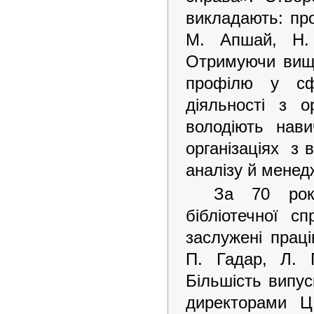
викладають: п
М. Апшай, Н.
Отримуючи вищу
профілю у сфе
діяльності з о
володіють нави
організаціях з 
аналізу й менед
За 70 рокі
бібліотечної с
заслужені праці
П. Гадар, Л. 
Більшість випус
директорами ЦБ