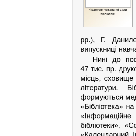
Фрагмент читальної зали
бібліотеки
рр.), Г. Данил
випускниці навч
Нині до пос
47 тис. пр. дру
місць, сховище 
літератури. Б
формуються мед
«Бібліотека» на
«Інформаційне
бібліотеки», «С
«Календарний і