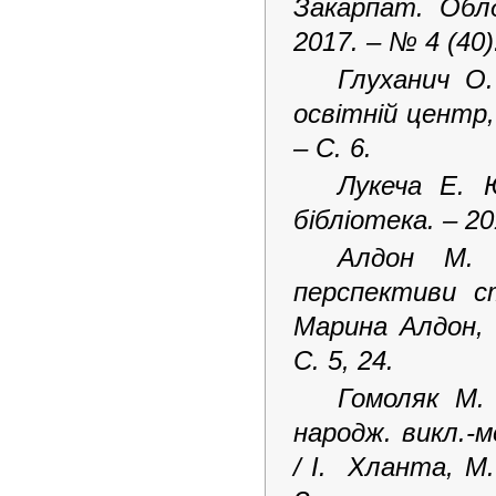
Закарпат. Облд
2017. ‒ № 4 (40).
Глуханич О
освітній центр,
– С. 6.
Лукеча Е. Ю
бібліотека. – 20
Алдон М. 
перспективи 
Марина Алдон, 
С. 5, 24.
Гомоляк М. 
народж. викл.-
/ І. Хланта, М