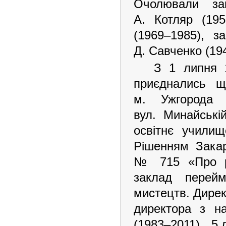
Очолювали зак
А. Котляр (195
(1969–1985), з
Д. Савченко (19
З 1 липня 
приєднались щ
м. Ужгорода 
вул. Минайські
освітнє училищ
Рішенням Закар
№ 715 «Про ре
заклад перей
мистецтв. Дирек
директора з н
(1983–2011). 5 