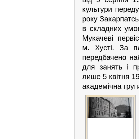
культури переду
року Закарпатсь
в складних умов
Мукачеві перві
м. Хусті. За 
передбачено на
для занять і п
лише 5 квітня 1
академічна група