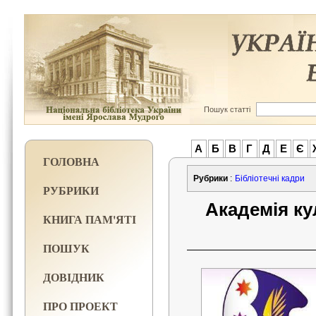
Пошук статті
А
Б
В
Г
Д
Е
Є
ГОЛОВНА
Рубрики
:
Бібліотечні кадри
РУБРИКИ
Академія ку
КНИГА ПАМ'ЯТІ
ПОШУК
ДОВІДНИК
ПРО ПРОЕКТ