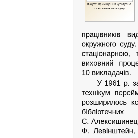
м.Хуст, приміщення культурно-
освітнього технікуму
працівників в
окружного суду.
стаціонарною,
виховний проц
10 викладачів.
У 1961 р. з
технікум перей
розширилось ко
бібліотечн
С. Алексишинець
Ф. Левінштейн,