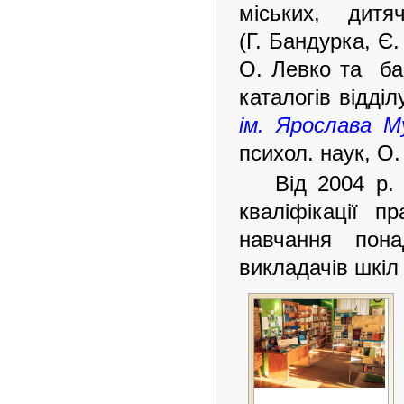
міських, дитя
(Г. Бандурка, Є.
О. Левко та баг
каталогів відді
ім. Ярослава М
психол. наук, О
Від 2004 р.
кваліфікації п
навчання пона
викладачів шкіл