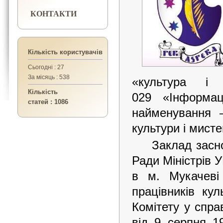
КОНТАКТИ
Кількість користувачів
Сьогодні : 27
За місяць : 538
«культура і
Кількість
029 «Інформац
статей : 1086
найменування 
культури i мист
Заклад засн
Ради Міністрів 
в м. Мукачеві 
працівників кул
Комітету у спра
від 9 серпня 1