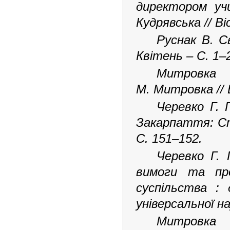
директором у
Кудрявська // Ві
Руснак В. С
Квітень – С. 1–
Митровка 
М. Митровка // В
Черевко Г. 
Закарпаття: Сто
С. 151–152.
Черевко Г. 
вимоги та про
суспільства : 
універсальної на
Митровка 