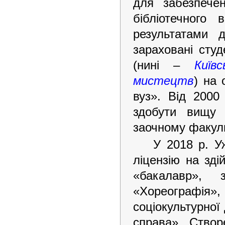
для забезпечен
бібліотечного
результатами 
зараховані студ
(нині –
Київ
мистецтв
) на 
вуз». Від 200
здобути вищу 
заочному факуль
У 2018 р. У
ліцензію на зді
«бакалавр», 
«Хореографі
соціокультурної 
справа». Створ