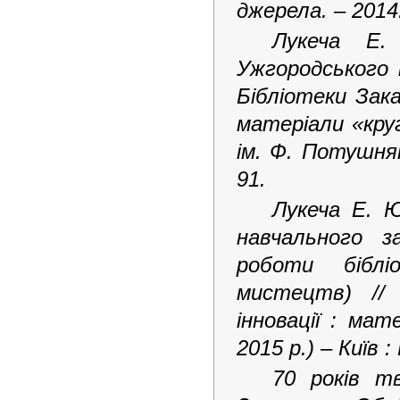
джерела. – 2014
Лукеча Е.
Ужгородського 
Бібліотеки Зак
матеріали «кру
ім. Ф. Потушняк
91.
Лукеча Е. Ю
навчального з
роботи біблі
мистецтв) //
інновації : мат
2015 р.) – Київ 
70 років тв