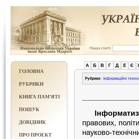
Пошук статті
А
Б
В
Г
Д
Е
Є
ГОЛОВНА
Рубрики
:
Інформаційні техноло
РУБРИКИ
КНИГА ПАМ'ЯТІ
ПОШУК
Інформатиз
ДОВІДНИК
правових, політ
науково-техні
ПРО ПРОЕКТ