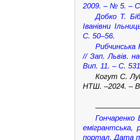
2009. – № 5. – С
Добко Т. Бі
Іванівни Ільниц
С. 50–56.
Рибчинська 
// Зап. Львів. н
Вип. 11. – С. 53
Когут С. Луї
НТШ. –2024. – Ви
–––––––––––
Гончаренко В
емігрантська, 
портал. Дата пу