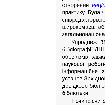
створення
наці
практику. Була 
співредакторкою
широкомасш
загальнонаціона
Упродовж 35
бібліографії
ЛНН
обов’язків зав
наукової роботи
інформаційне з
установ Західно
довідково-бібл
бібліотеки.
Починаючи з