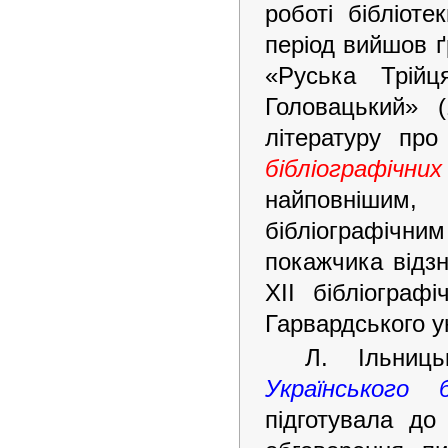
роботі бібліоте
період вийшов ґ
«Руська Трійц
Головацький» 
літературу про
бібліографічни
найповнішим,
бібліографіч
покажчика відз
XII бібліографі
Гарвардського у
Л. Ільниц
Українського 
підготувала до