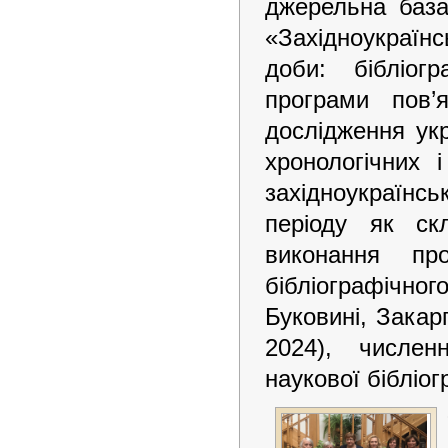
джерельна база,
«Західноукраїн
доби: бібліогр
програми пов’
дослідження ук
хронологічних 
західноукраїнсь
періоду як скл
виконання пр
бібліографічно
Буковині, Закарп
2024), численн
наукової бібліог