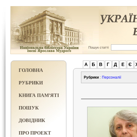
Пошук статті
А
Б
В
Г
Д
Е
Є
ГОЛОВНА
Рубрики
:
Персоналії
РУБРИКИ
КНИГА ПАМ'ЯТІ
ПОШУК
ДОВІДНИК
ПРО ПРОЕКТ