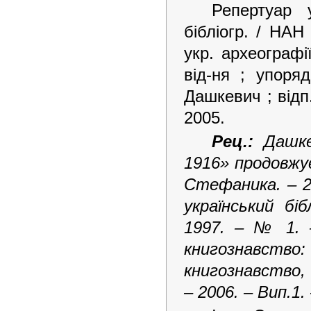
Репертуар 
бібліогр. / НАН
укр. археографі
від-ня ; упоряд
Дашкевич ; відп
2005.
Рец.:
Дашке
1916» продовжує
Стефаника. – 20
український бі
1997. – № 1. –
книгознавство:
книгознавство, 
– 2006. – Вип.1. 