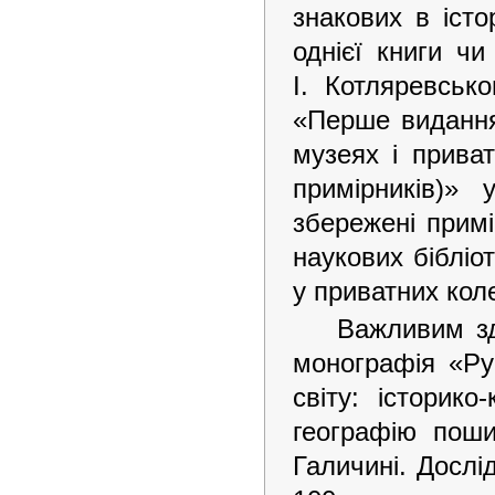
знакових в істо
однієї книги ч
І. Котляревсько
«Перше видання 
музеях і приват
примірників)»
збережені прим
наукових бібліо
у приватних коле
Важливим зд
монографія «Ру
світу: історик
географію пош
Галичині. Дослі