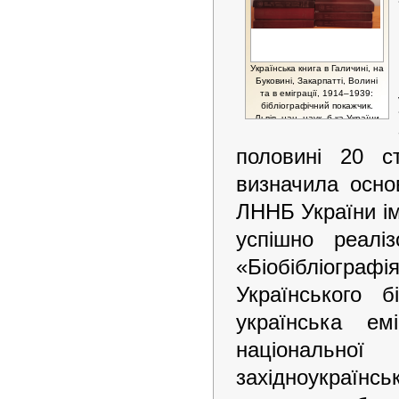
Українська книга в Галичині, на
Буковині, Закарпатті, Волині
та в еміграції, 1914–1939:
бібліографічний покажчик.
Львів. нац. наук. б-ка України
ім. В. Стефаника, Т. 1–6 (в
дев’яти книгах), 2010–2024
половині 20 с
визначила основ
ЛННБ України ім
успішно реаліз
«Біобібліографі
Українського б
українська ем
національно
західноукраїнс