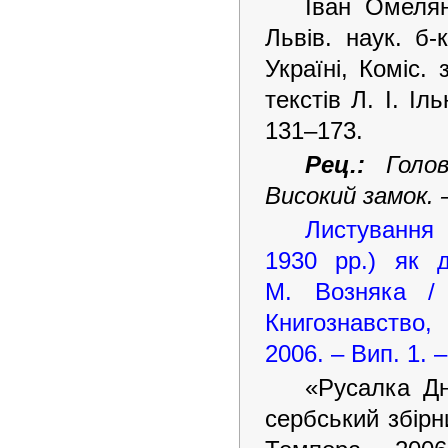
Іван Омелян
Львів. наук. б
Україні, Коміс. 
текстів Л. І. Іль
131–173.
Рец.:
Голо
Високий замок. –
Листування 
1930 рр.) як 
М. Возняка / 
Книгознавство, 
2006. – Вип. 1. 
«Русалка Дн
сербський збірн