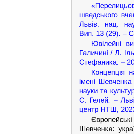
«Перелицьов
шведського вче
Львів. нац. на
Вип. 13 (29). – 
Ювілейні ви
Галичині / Л. Іл
Стефаника. – 202
Концепція н
імені Шевченка 
науки та культур
С. Гелей
.
– Льві
центр НТШ, 2023
Європейські
Шевченка: украї