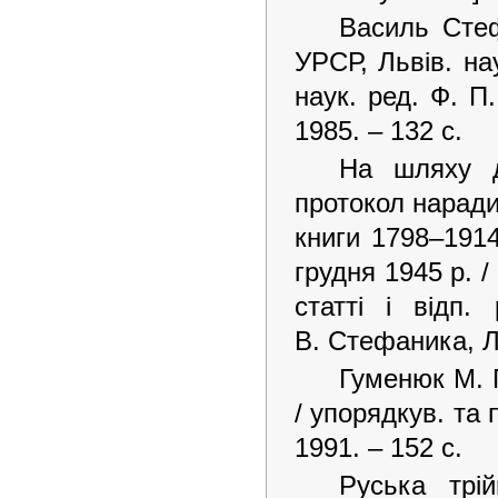
Василь Стеф
УРСР, Львів. нау
наук. ред. Ф. П
1985. – 132 с.
На шляху д
протокол наради
книги 1798–1914
грудня 1945 р. / 
статті і відп
В. Стефаника, Ль
Гуменюк М. П
/ упорядкув. та п
1991. – 152 с.
Руська трі