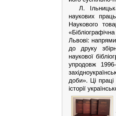
Л. Ільниць
наукових праць
Наукового това
«Бібліографічн
Львові: напрями 
до друку збірн
наукової бібліо
упродовж 1996–
західноукраїнс
доби». Ці прац
історії українськ