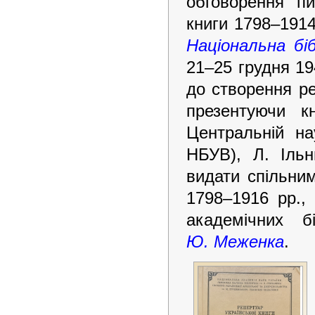
обговорення пи
книги 1798–1914
Національна біб
21–25 грудня 19
до створення ре
презентуючи к
Центральній нау
НБУВ), Л. Іль
видати спільним
1798–1916 рр.,
академічних б
Ю. Меженка
.