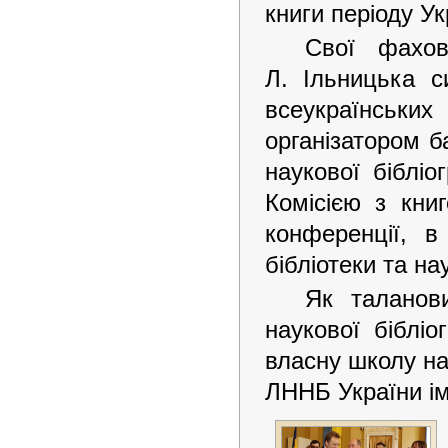
книги періоду У
Свої фахов
Л. Ільницька с
всеукраїнськ
організатором б
наукової біблі
Комісією з кни
конференції, в
бібліотеки та на
Як таланови
наукової бібліо
власну школу на
ЛННБ України ім