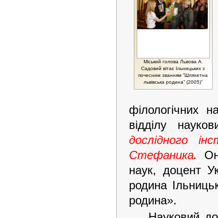
Міський голова Львова А.
Садовий вітає Ільницьких з
почесним званням ”Шляхетна
львівська родина” (2005)”
філологічних н
відділу науко
дослідного ін
Стефаника
.
Ону
наук, доцент Ук
родина Ільниць
родина».
Науковий до