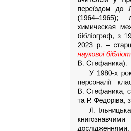
переїздом до 
(1964–1965);
химическая мех
бібліограф, з 19
2023 р. – стар
наукової бібліо
В. Стефаника).
У 1980-х ро
персоналії кла
В. Стефаника, с
та Р. Федоріва, 
Л. Ільницьк
книгознавчими 
дослідженнями.