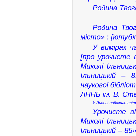
Родина Твог
Родина Твог
місто» : [ютубк
У вимірах ч
[про урочисте 
Миколі Ільницьк
Ільницькій – 8
наукової бібліо
ЛННБ ім. В. Сте
У Львові побачило сві
Урочисте ві
Миколі Ільницьк
Ільницькій – 85»