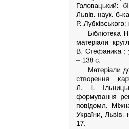
Головацький: б
Львів. наук. б-к
Р. Лубківського; 
Бібліотека Н
матеріали круг
В. Стефаника ; у
– 138 с.
Матеріали до
створення ка
Л. І. Ільниць
формування реп
повідомл. Міжн
України, Львів. 
17.