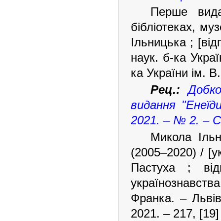
Перше вида
бібліотеках, муз
Ільницька ; [від
наук. б-ка Украї
ка України ім. В.
Рец.:
Добко
видання "Енеїди
2021. – № 2. – С
Микола Ільн
(2005–2020) / [у
Пастуха ; ві
українознавства
Франка. – Львів
2021. – 217, [19] 