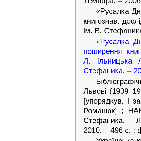
Темпора. – 2006.
«Русалка Днъ
книгознав. дослі
ім. В. Стефаника.
«Русалка Дн
поширення книг
Л. Ільницька /
Стефаника. – 200
Бібліографіч
Львові (1909–193
[упорядкув. і за
Романюк] ; НАН
Стефаника. – Ль
2010. – 496 с. : 
Українська к