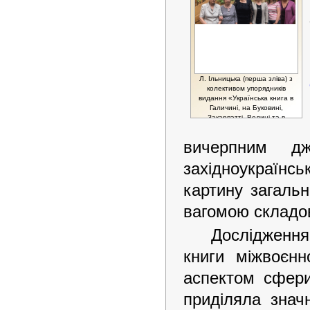
Л. Ільницька (перша зліва) з
колективом упорядників
видання «Українська книга в
Галичині, на Буковині,
Закарпатті, Волині та в
еміграції, 1914–1939» ( Т.
Дубова, Н. Рибчинська, І.
вичерпним д
Морозова, І. Жеваженко, Л.
Кужель)
західноукраїнськ
картину загальн
вагомою склад
Дослідження
книги міжвоєнн
аспектом сфери
приділяла знач