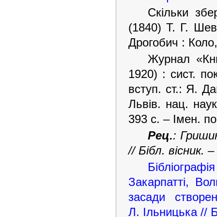
Скільки збе
(1840) Т. Г. Шев
Дрогобич : Коло,
Журнал «Кни
1920) : сист. по
вступ. ст.: Я. Д
Львів. нац. нау
393 с. – Імен. п
Рец.
: Гриши
// Бібл. вісник. 
Бібліографі
Закарпатті, Вол
засади створе
Л. Ільницька // Б