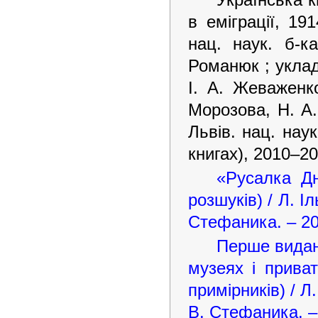
в еміграції, 19
нац. наук. б-к
Романюк ; уклад.
І. А. Жеваженко
Морозова, Н. А.
Львів. нац. наук
книгах), 2010–20
«Русалка Дн
розшуків) / Л. Іл
Стефаника. – 201
Перше виданн
музеях і приват
примірників) / Л.
В. Стефаника. – 