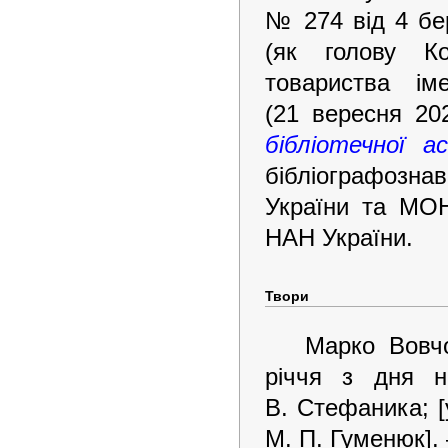
№ 274 від 4 бе
(як голову Ко
товариства і
(21 вересня 20
бібліотечної ас
бібліографозн
України та МОН 
НАН України.
Твори
Марко Вовчо
річчя з дня н
В. Стефаника; [
М. П. Гуменюк]. 