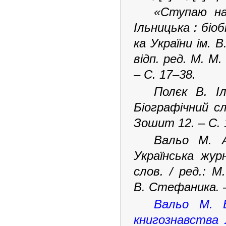
«Ступаю на
Ільницька : біоб
ка України ім. В
відп. ред. М. М.
– С. 17–38.
Полєк В. Іл
Біографічний с
Зошит 12. – С. 
Вальо
М. А.
Українська жур
слов. / ред.: М
В. Стефаника.
Вальо М. В
книгознавства Л