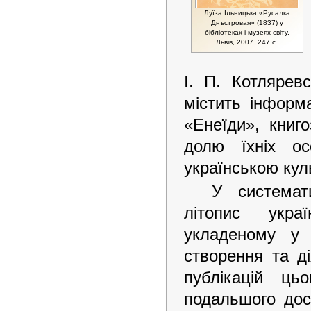
Луїза Ільницька «Русалка
Днъстровая» (1837) у
бібліотеках і музеях світу.
Львів, 2007. 247 с.
І. П. Котляревс
містить інформ
«Енеїди», книго
долю їхніх ос
українською кул
У системат
літопис укра
укладеному у 
створення та д
публікацій ць
подальшого досл