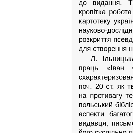
до видання. Т
кропітка робота
картотеку украї
науково-дослі
розкриття псевд
для створення н
Л. Ільницьк
праць «Іван 
схарактеризован
поч. 20 ст. як т
на противагу те
польський біблі
аспекти багато
видавця, письм
його суспільно-п