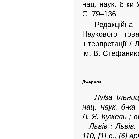
нац. наук. б-ки 
С. 79–136.
Редакційна
Наукового тов
інтерпретації / 
ім. В. Стефаника
Джерела
Луїза Ільниц
нац. наук. б-ка
Л. Я. Кужель ; в
– Львів : Львів.
110, [1] с., [6] а