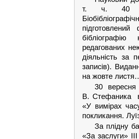
т. ч. 40 
Біобібліогра
підготовлений
бібліографію
редагованих нею
діяльність за 
записів). Видан
на жовте листя
30 вересня
В. Стефаника в
«У вимірах час
покликання. Луїз
За плідну б
«За заслуги» ІІ