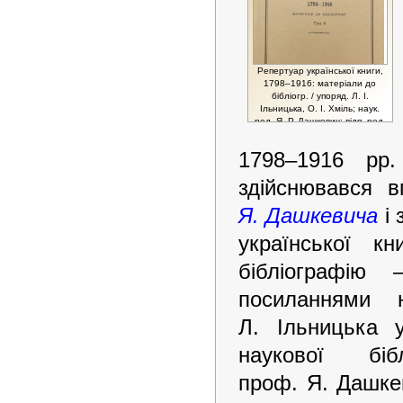
Репертуар української книги,
1798–1916: матеріали до
бібліогр. / упоряд. Л. І.
Ільницька, О. І. Хміль; наук.
ред. Я. Р. Дашкевич; відп. ред.
Л. І. Крушельницька. Львів, Т.
1–9. 1995–2005.
1798–1916 рр
здійснювався 
Я. Дашкевича
і 
української к
бібліографію
посиланнями 
Л. Ільницька у
наукової бі
проф. Я. Дашке