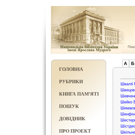
Пошу
А
Б
ГОЛОВНА
РУБРИКИ
Швалб 
Швецова
КНИГА ПАМ'ЯТІ
Шевченк
Шейко 
ПОШУК
Шемаєв
Шенфінк
ДОВІДНИК
Шестер
Шістдес
ПРО ПРОЕКТ
Шкільна