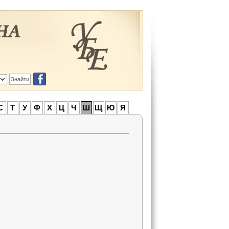
С
Т
У
Ф
Х
Ц
Ч
Ш
Щ
Ю
Я