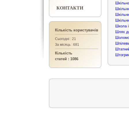
Шкільна
КОНТАКТИ
Шкільни
Шкільни
Шкільни
Школа і
Кількість користувачів
Шлях до
Шоломо
Сьогодні : 21
Шпілеви
За місяць : 681
Штатний
Кількість
Штогри
статей : 1086