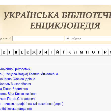
к статті
В
Г
Д
Е
Є
Ж
З
И
І
Й
Ї
К
Л
М
Н
О
П
Р
Михайло Григорович
 (Швецова-Водка) Галина Миколаївна
о Ірина Олександрівна
Василь Миколайович
а Ганна Василівна
ель Віра Костянтинівна
иков Петро Степанович
ятництво: профілі на тлі покоління (серія)
 бібліотека (видання)