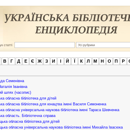
к статті
В
Г
Д
Е
Є
Ж
З
И
І
Й
Ї
К
Л
М
Н
О
П
Р
да Семенівна
Наталія Іванівна
й шлях (часопис)
ка обласна бібліотека для дітей
ка обласна бібліотека для юнацтва імені Василя Симоненка
ка обласна універсальна наукова бібліотека імені Тараса Шевченка
ка область. Бібліотечна справа
цька обласна бібліотека для дітей
цька обласна універсальна наукова бібліотека імені Михайла Івасюка