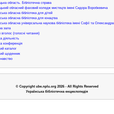
цька область. Бібліотечна справа
цький обласний фаховий коледж мистецтв імені Сидора Воробкевича
вська обласна бібліотека для дітей
вська обласна бібліотека для юнацтва
вська обласна універсальна наукова бібліотека імені Софії та Олександр
а зала
 вголос (голосні читання)
а діяльність
а конференція
ий каталог
кий щоденник
навство
© Copyright ube.nplu.org 2026 - All Rights Reserved
Українська бібліотечна енциклопедія