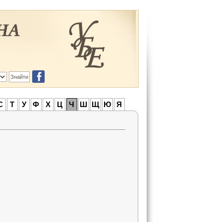
С
Т
У
Ф
Х
Ц
Ч
Ш
Щ
Ю
Я