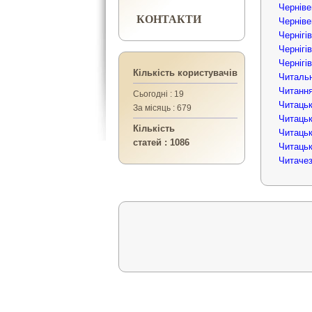
Черніве
КОНТАКТИ
Черніве
Чернігі
Чернігі
Чернігі
Кількість користувачів
Читальн
Читання
Сьогодні : 19
Читацьк
За місяць : 679
Читацьк
Кількість
Читацьк
статей : 1086
Читаць
Читачез