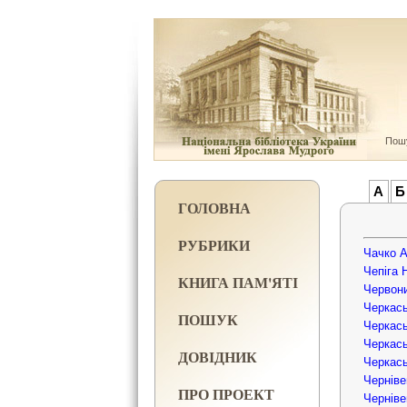
Пошу
А
Б
ГОЛОВНА
РУБРИКИ
Чачко А
Чепіга 
КНИГА ПАМ'ЯТІ
Червони
Черкась
ПОШУК
Черкась
Черкась
ДОВІДНИК
Черкась
Черніве
ПРО ПРОЕКТ
Черніве