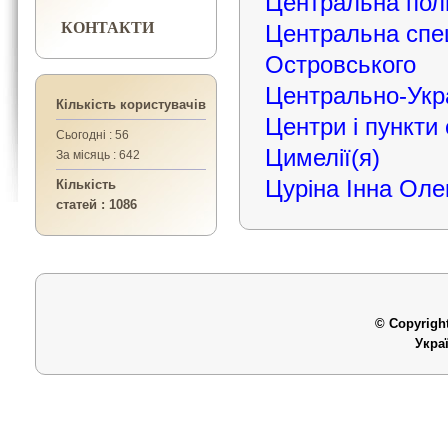
Центральна пол
КОНТАКТИ
Центральна спец
Островського
Центрально-Укр
Кількість користувачів
Центри і пункти 
Сьогодні : 56
Цимелії(я)
За місяць : 642
Цуріна Інна Оле
Кількість
статей : 1086
© Copyright
Укра