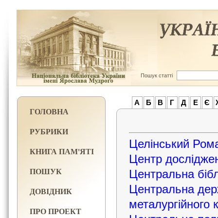
Пошук статті
А
Б
В
Г
Д
Е
Є
ГОЛОВНА
РУБРИКИ
Целінський Ром
КНИГА ПАМ'ЯТІ
Центр досліджен
ПОШУК
Центральна біблі
Центральна держ
ДОВІДНИК
металургійного 
ПРО ПРОЕКТ