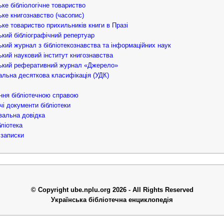
ьке бібліологічне товариство
ьке книгознавство (часопис)
ьке товариство прихильників книги в Празі
ький бібліографічний репертуар
ький журнал з бібліотекознавства та інформаційних наук
ький науковий інститут книгознавства
ький реферативний журнал «Джерело»
альна десяткова класифікація (УДК)
ння бібліотечною справою
чі документи бібліотеки
альна довідка
ліотека
записки
© Copyright ube.nplu.org 2026 - All Rights Reserved
Українська бібліотечна енциклопедія