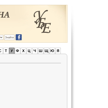
С
Т
У
Ф
Х
Ц
Ч
Ш
Щ
Ю
Я