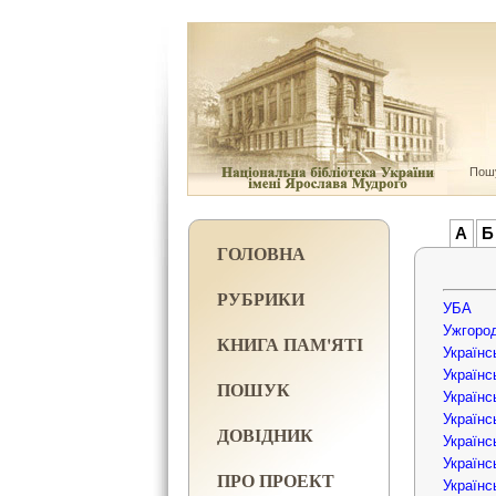
Пошу
А
Б
ГОЛОВНА
РУБРИКИ
УБА
Ужгород
КНИГА ПАМ'ЯТІ
Українсь
Українс
ПОШУК
Українсь
Українс
ДОВІДНИК
Українс
Українс
ПРО ПРОЕКТ
Українс