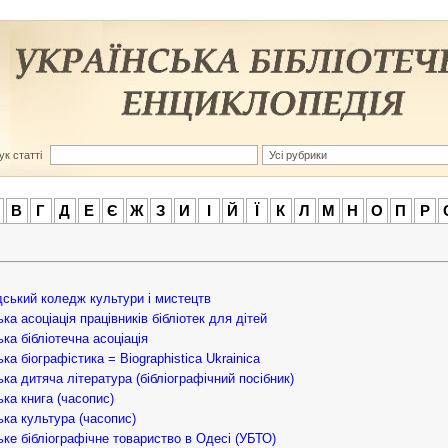
к статті
В
Г
Д
Е
Є
Ж
З
И
І
Й
Ї
К
Л
М
Н
О
П
Р
ський коледж культури і мистецтв
ка асоціація працівників бібліотек для дітей
ька бібліотечна асоціація
ка біографістика = Biographistica Ukrainica
ька дитяча література (бібліографічний посібник)
ька книга (часопис)
ька культура (часопис)
ьке бібліографічне товариство в Одесі (УБТО)