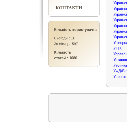
Українс
КОНТАКТИ
Українс
Українс
Українс
Українс
Кількість користувачів
Українс
Українс
Сьогодні : 11
Універс
За місяць : 597
УНІК
Кількість
Управлі
статей : 1086
Установ
Уточнюв
УФД/Біб
Ученые 