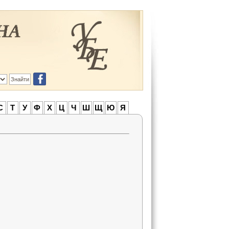
С
Т
У
Ф
Х
Ц
Ч
Ш
Щ
Ю
Я