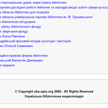
 персональних даних користувача бібліотеки
ауково-дослідної роботи бібліотек та закладів вищої освіти сфери культу
 обласна бібліотека для юнацтва
 обласна універсальна наукова бібліотека ім. М. Грушевського
 бібліотечне об’єднання
 обліку бібліотечного фонду
 зберігання фонду
 Лініна Павлівна
дрійський фаховий коледж культури і мистецтв
ко Олексій Семенович
аційно-правова форма бібліотеки
овський Валентин Дмитрович
е видання
© Copyright ube.nplu.org 2026 - All Rights Reserved
Українська бібліотечна енциклопедія