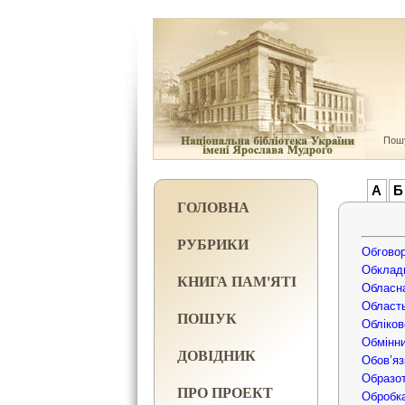
Пошу
А
Б
ГОЛОВНА
РУБРИКИ
Обговор
Обклад
КНИГА ПАМ'ЯТІ
Обласна
Область
ПОШУК
Обліков
Обмінн
ДОВІДНИК
Обов’яз
Образот
ПРО ПРОЕКТ
Обробка