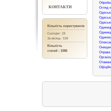
Обробка
КОНТАКТИ
Огляд н
Одеська
Одеська
Одеське
Кількість користувачів
Одиниці
Одиниця
Сьогодні : 28
Одинока
За місяць : 539
Олексан
Кількість
Онищен
статей : 1086
Оправа
Організ
Отаман
Офіційн