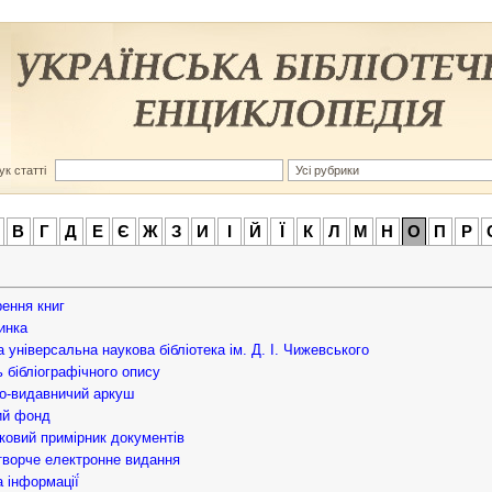
к статті
В
Г
Д
Е
Є
Ж
З
И
І
Й
Ї
К
Л
М
Н
О
П
Р
ення книг
инка
 універсальна наукова бібліотека ім. Д. І. Чижевського
 бібліографічного опису
о-видавничий аркуш
ий фонд
ковий примірник документів
ворче електронне видання
 інформації́