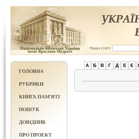
Пошук статті
А
Б
В
Г
Д
Е
Є
ГОЛОВНА
РУБРИКИ
КНИГА ПАМ'ЯТІ
ПОШУК
ДОВІДНИК
ПРО ПРОЕКТ