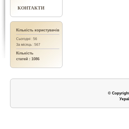
КОНТАКТИ
Кількість користувачів
Сьогодні : 56
За місяць : 567
Кількість
статей : 1086
© Copyright
Укра